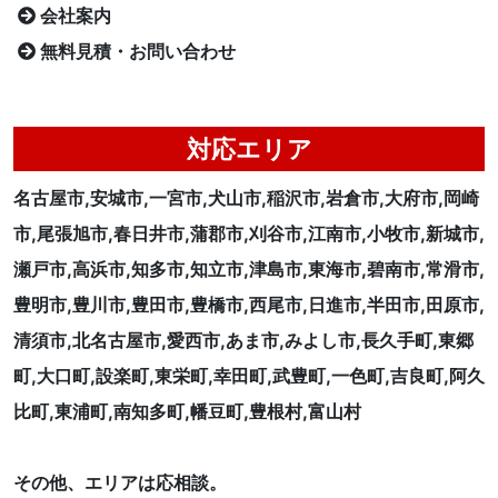
会社案内
無料見積・お問い合わせ
対応エリア
名古屋市,安城市,一宮市,犬山市,稲沢市,岩倉市,大府市,岡崎
市,尾張旭市,春日井市,蒲郡市,刈谷市,江南市,小牧市,新城市,
瀬戸市,高浜市,知多市,知立市,津島市,東海市,碧南市,常滑市,
豊明市,豊川市,豊田市,豊橋市,西尾市,日進市,半田市,田原市,
清須市,北名古屋市,愛西市,あま市,みよし市,長久手町,東郷
町,大口町,設楽町,東栄町,幸田町,武豊町,一色町,吉良町,阿久
比町,東浦町,南知多町,幡豆町,豊根村,富山村
その他、エリアは応相談。