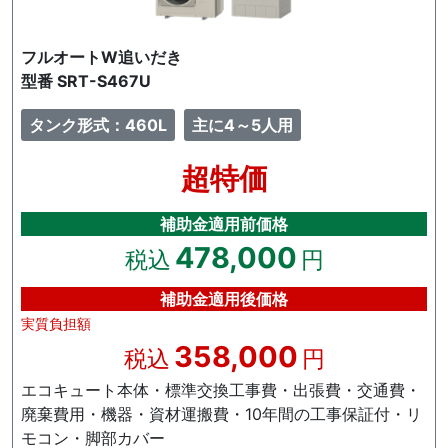
フルオートW追いだき
型番 SRT-S467U
タンク形式：460L
主に4～5人用
超特価
補助金適用前価格
478,000
税込
円
補助金適用後価格
実質負担額
358,000
税込
円
エコキュート本体・標準交換工事費・出張費・交通費・
廃棄費用・機器・資材運搬費・10年間の工事保証付・リ
モコン・脚部カバー